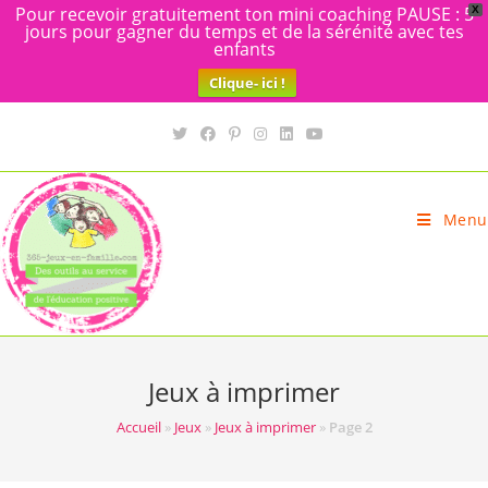
Pour recevoir gratuitement ton mini coaching PAUSE : 5
X
jours pour gagner du temps et de la sérénité avec tes
enfants
Clique- ici !
Skip
to
content
Menu
Jeux à imprimer
Accueil
»
Jeux
»
Jeux à imprimer
»
Page 2