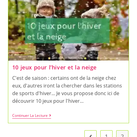
Imprimer
Pour
Le
Printemps
10 jeux pour l’hiver et la neige
C'est de saison : certains ont de la neige chez
eux, d'autres iront la chercher dans les stations
de sports d'hiver... Je vous propose donc ici de
découvrir 10 jeux pour l'hiver…
10
Continuer La Lecture
Jeux
Pour
L’hiver
Et
1
2
Go to the previous pag