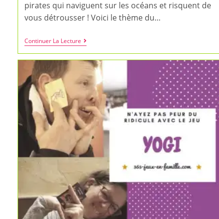
pirates qui naviguent sur les océans et risquent de
vous détrousser ! Voici le thème du…
Piratatak
Continuer La Lecture
:
Un
Jeu
De
Stop
Ou
Encore
À
Partir
De
5
Ans