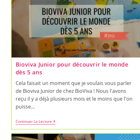
Bioviva Junior pour découvrir le monde
dès 5 ans
Cela faisait un moment que je voulais vous parler
de Bioviva Junior de chez BioViva ! Nous l'avons
reçu il y a déjà plusieurs mois et le moins que l'on
puisse…
Bioviva
Continuer La Lecture
Junior
Pour
Découvrir