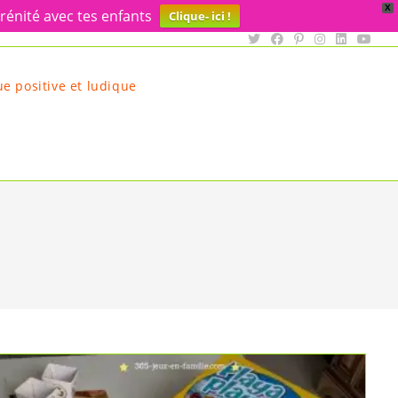
X
rénité avec tes enfants
Clique- ici !
e positive et ludique