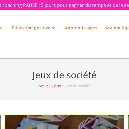
 coaching PAUSE : 5 jours pour gagner du temps et de la sé
Education positive
Apprentissages
Ma boutiqu
Jeux de société
Accueil
»
Jeux
»
Jeux de société