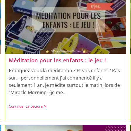
Méditation pour les enfants : le jeu !
Pratiquez-vous la méditation ? Et vos enfants ? Pas
sûr... personnellement j'ai commencé il y a
seulement 1 an. Je médite surtout le matin, lors de
"Miracle Morning" (je me…
Méditation
Continuer La Lecture
Pour
Les
Enfants
:
Le