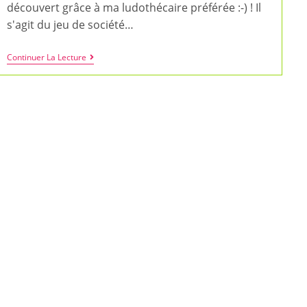
découvert grâce à ma ludothécaire préférée :-) ! Il
s'agit du jeu de société…
Un
Continuer La Lecture
Jeu
Familial
De
Rapidité
Et
De
Défis,
A
Vos
Trésors,
Prêts,
Partez
!