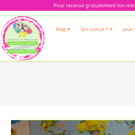
Pour recevoir gratuitement ton mini
Skip
to
content
Blog
Qui suis-je ?
Jeux