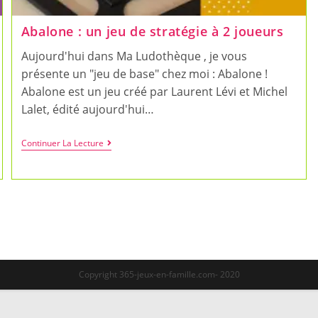
Abalone : un jeu de stratégie à 2 joueurs
Aujourd'hui dans Ma Ludothèque , je vous
présente un "jeu de base" chez moi : Abalone !
Abalone est un jeu créé par Laurent Lévi et Michel
Lalet, édité aujourd'hui…
Abalone
Continuer La Lecture
:
Un
Jeu
De
Stratégie
À
2
Joueurs
Copyright 365-jeux-en-famille.com- 2020