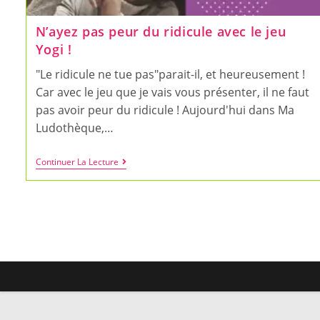
N’ayez pas peur du ridicule avec le jeu
Yogi !
"Le ridicule ne tue pas"parait-il, et heureusement !
Car avec le jeu que je vais vous présenter, il ne faut
pas avoir peur du ridicule ! Aujourd'hui dans Ma
Ludothèque,…
N’ayez
Continuer La Lecture
Pas
Peur
Du
Ridicule
Avec
Le
Jeu
Yogi
!