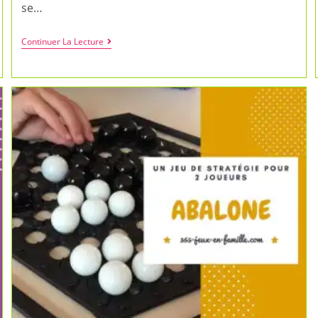
se…
Stratégie
Continuer La Lecture
Et
Tête
À
Tête
Avec
Le
Jeu
Pylos