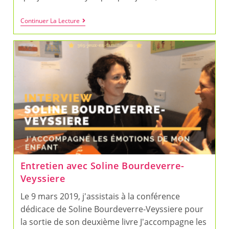
Mes
Continuer La Lecture
6
Conseils
Pour
Faire
Du
Confinement
Une
Parenthèse
Magique
Entretien avec Soline Bourdeverre-
Veyssiere
Le 9 mars 2019, j'assistais à la conférence
dédicace de Soline Bourdeverre-Veyssiere pour
la sortie de son deuxième livre J'accompagne les