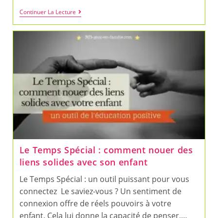
Méditation
Continuer La Lecture
Pour
Les
Enfants
:
Le
Jeu
!
Le Temps Spécial : comment nouer des
liens solides avec son enfant
Le Temps Spécial : un outil puissant pour vous
connectez Le saviez-vous ? Un sentiment de
connexion offre de réels pouvoirs à votre
enfant. Cela lui donne la capacité de penser,…