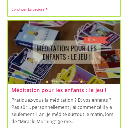
Un
Continuer La Lecture
Outil
Ludique
Pour
Cesser
De
Répéter
10
Fois
La
Même
Chose
!
Méditation pour les enfants : le jeu !
Pratiquez-vous la méditation ? Et vos enfants ?
Pas sûr... personnellement j'ai commencé il y a
seulement 1 an. Je médite surtout le matin, lors
de "Miracle Morning" (je me…