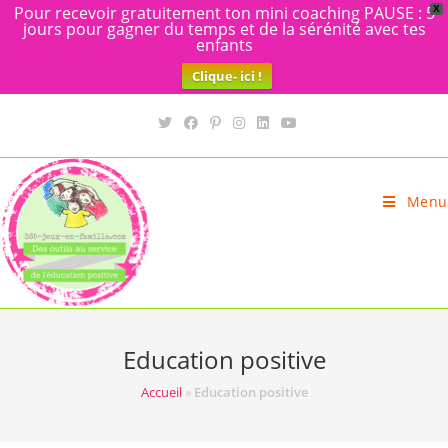
Pour recevoir gratuitement ton mini coaching PAUSE : 5
X
jours pour gagner du temps et de la sérénité avec tes
enfants
Clique- ici !
Skip
to
content
Menu
Education positive
Accueil
»
Education positive