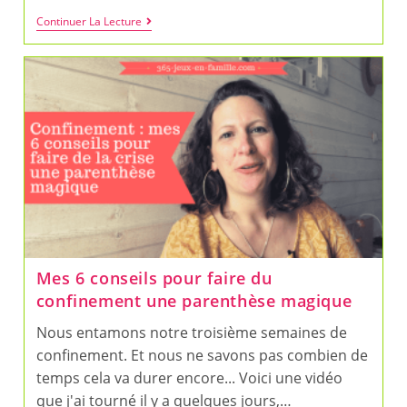
Comment
Continuer La Lecture
Renforcer
Le
Lien
Avec
Mon
Enfant
?
Mes 6 conseils pour faire du
confinement une parenthèse magique
Nous entamons notre troisième semaines de
confinement. Et nous ne savons pas combien de
temps cela va durer encore... Voici une vidéo
que j'ai tourné il y a quelques jours,…