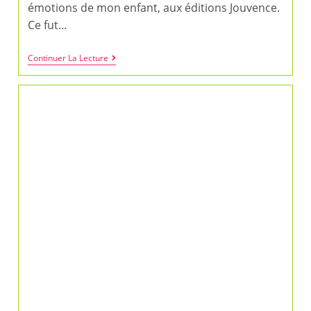
émotions de mon enfant, aux éditions Jouvence.
Ce fut…
Entretien
Continuer La Lecture
Avec
Soline
Bourdeverre-
Veyssiere