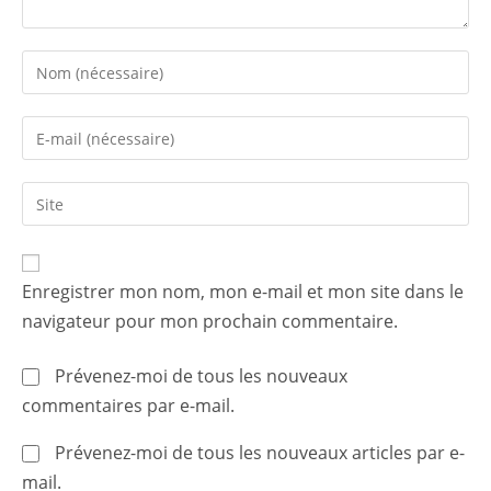
Enter
your
name
Enter
or
your
username
email
to
Enter
address
comment
your
to
website
comment
URL
Enregistrer mon nom, mon e-mail et mon site dans le
(optional)
navigateur pour mon prochain commentaire.
Prévenez-moi de tous les nouveaux
commentaires par e-mail.
Prévenez-moi de tous les nouveaux articles par e-
mail.