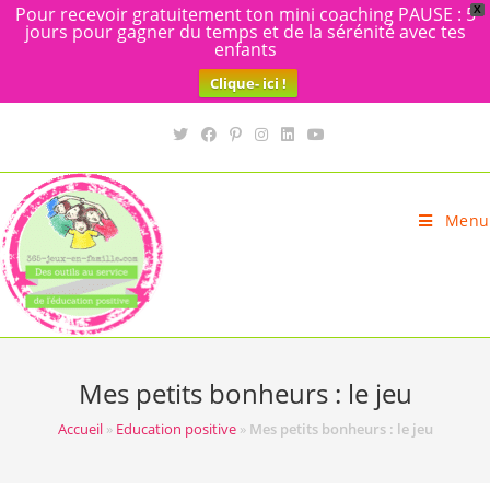
Pour recevoir gratuitement ton mini coaching PAUSE : 5
X
jours pour gagner du temps et de la sérénité avec tes
enfants
Clique- ici !
Skip
to
content
Menu
Mes petits bonheurs : le jeu
Accueil
»
Education positive
»
Mes petits bonheurs : le jeu