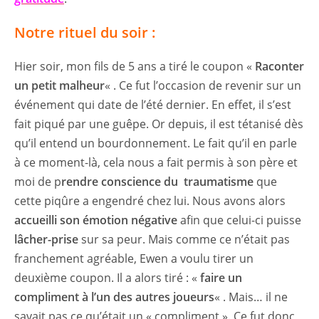
Notre rituel du soir :
Hier soir, mon fils de 5 ans a tiré le coupon «
Raconter
un petit malheur
« . Ce fut l’occasion de revenir sur un
événement qui date de l’été dernier. En effet, il s’est
fait piqué par une guêpe. Or depuis, il est tétanisé dès
qu’il entend un bourdonnement. Le fait qu’il en parle
à ce moment-là, cela nous a fait permis à son père et
moi de p
rendre conscience du traumatisme
que
cette piqûre a engendré chez lui. Nous avons alors
accueilli son émotion négative
afin que celui-ci puisse
lâcher-prise
sur sa peur. Mais comme ce n’était pas
franchement agréable, Ewen a voulu tirer un
deuxième coupon. Il a alors tiré : «
faire un
compliment à l’un des autres joueurs
« . Mais… il ne
savait pas ce qu’était un « compliment ». Ce fut donc