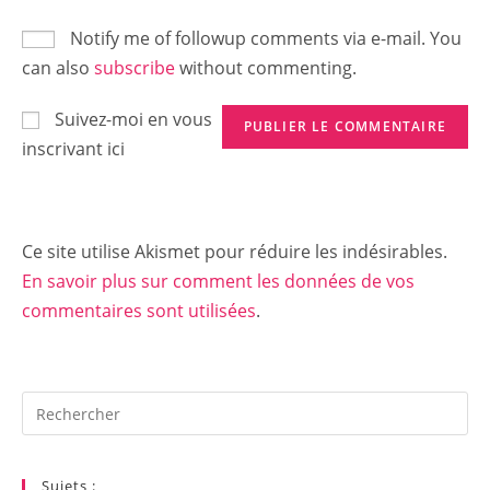
Notify me of followup comments via e-mail. You
can also
subscribe
without commenting.
Suivez-moi en vous
inscrivant ici
Ce site utilise Akismet pour réduire les indésirables.
En savoir plus sur comment les données de vos
commentaires sont utilisées
.
Rechercher
sur
ce
site
Sujets :