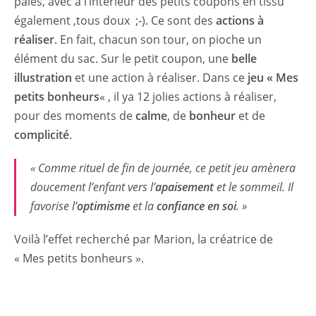
pâles, avec à l’intérieur des petits coupons en tissu
également ,tous doux ;-). Ce sont des
actions à
réaliser
. En fait, chacun son tour, on pioche un
élément du sac. Sur le petit coupon, une
belle
illustration
et une action à réaliser. Dans ce
jeu « Mes
petits bonheurs
« , il ya 12 jolies actions à réaliser,
pour des moments de
calme
, de
bonheur
et de
complicité
.
« Comme rituel de fin de journée, ce petit jeu amènera
doucement l’enfant vers l’
apaisement
et le sommeil. Il
favorise l’
optimisme
et la
confiance en soi
. »
Voilà l’effet recherché par Marion, la créatrice de
« Mes petits bonheurs ».