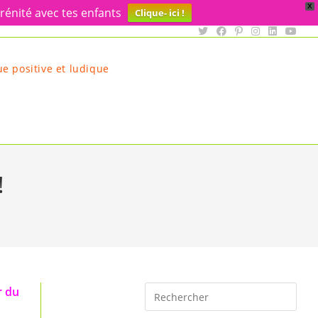
X
rénité avec tes enfants
Clique- ici !
e positive et ludique
!
Rechercher
r du
sur