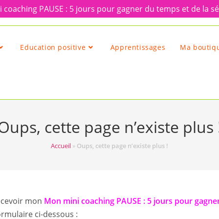
 coaching PAUSE : 5 jours pour gagner du temps et de la sé
Education positive
Apprentissages
Ma boutiqu
Oups, cette page n’existe plus 
Accueil
»
Oups, cette page n’existe plus !
recevoir mon
Mon mini coaching PAUSE : 5 jours pour gagne
ormulaire ci-dessous :