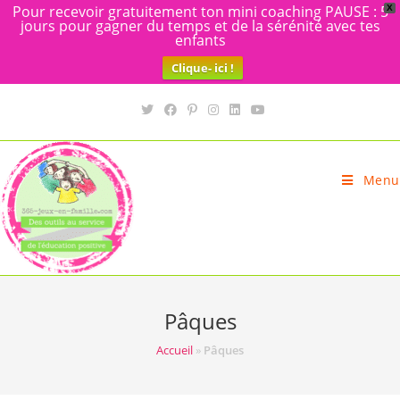
Pour recevoir gratuitement ton mini coaching PAUSE : 5
X
jours pour gagner du temps et de la sérénité avec tes
enfants
Clique- ici !
Skip
to
content
Menu
Pâques
Accueil
»
Pâques