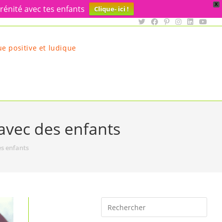
X
rénité avec tes enfants
Clique- ici !
e positive et ludique
 avec des enfants
es enfants
Rechercher
sur