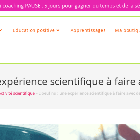
 coaching PAUSE : 5 jours pour gagner du temps et de la sé
Education positive
Apprentissages
Ma boutiqu
expérience scientifique à faire
Activité scientifique
»
L’oeuf nu : une expérience scientifique à faire avec d