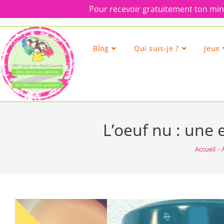
Pour recevoir gratuitement ton mini
Skip
to
content
Blog
Qui suis-je ?
Jeux
L’oeuf nu : une 
Accueil
»