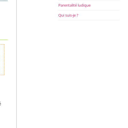
Parentalité ludique
Qui suis-je ?
u
s
é