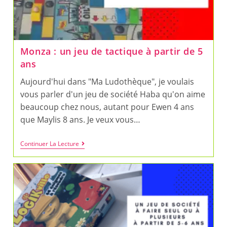
Monza : un jeu de tactique à partir de 5
ans
Aujourd'hui dans "Ma Ludothèque", je voulais
vous parler d'un jeu de société Haba qu'on aime
beaucoup chez nous, autant pour Ewen 4 ans
que Maylis 8 ans. Je veux vous…
Monza
Continuer La Lecture
:
Un
Jeu
De
Tactique
À
Partir
De
5
Ans