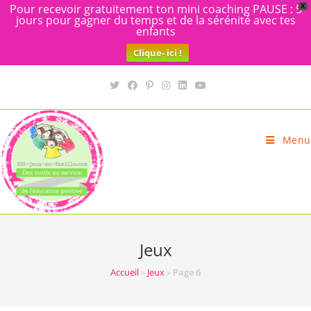
Pour recevoir gratuitement ton mini coaching PAUSE : 5
X
jours pour gagner du temps et de la sérénité avec tes
enfants
Clique- ici !
Skip
to
content
Menu
Jeux
Accueil
»
Jeux
»
Page 6