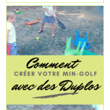
Recette
Des
Bulles
De
Savon
Géantes