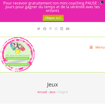
Pour recevoir gratuitement ton mini coaching PAUSE : 5
X
jours pour gagner du temps et de la sérénité avec tes
enfants
Clique- ici !
Skip
to
content
Menu
Jeux
Accueil
»
Jeux
»
Page 8