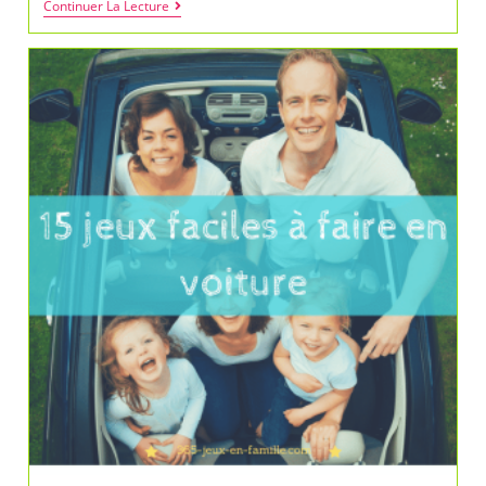
Comment
Continuer La Lecture
Occuper
Mes
Enfants
Avant
La
Rentrée
?