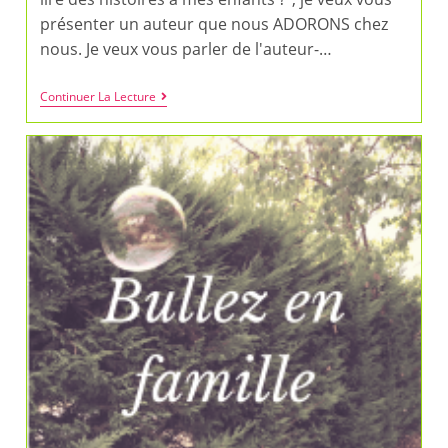
présenter un auteur que nous ADORONS chez
nous. Je veux vous parler de l'auteur-…
Et
Continuer La Lecture
Si
On
Jouait
À
Lire
Des
Histoires
Avec
Hervé
Tullet
?