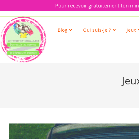
Pour recevoir gratuitement ton mini
Skip
to
content
Blog
Qui suis-je ?
Jeux
Jeux