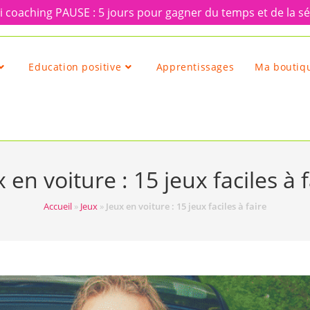
 coaching PAUSE : 5 jours pour gagner du temps et de la sé
Education positive
Apprentissages
Ma boutiqu
 en voiture : 15 jeux faciles à 
Accueil
»
Jeux
»
Jeux en voiture : 15 jeux faciles à faire