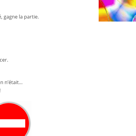
 gagne la partie.
cer.
n n’était…
!