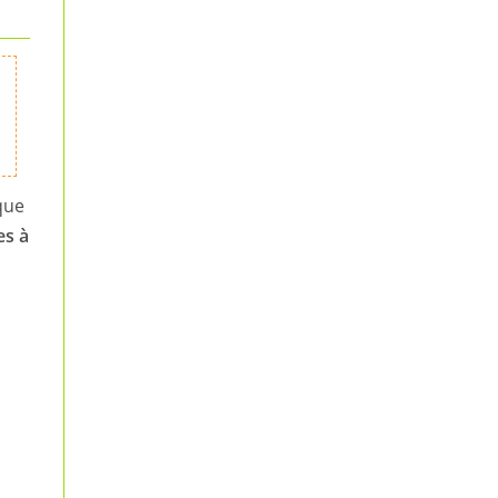
u
s
que
es à