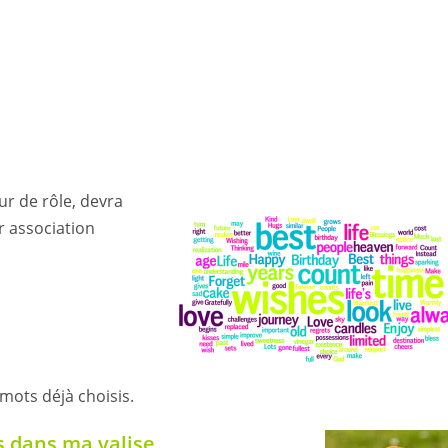
ur de rôle
, devra
r association
mots déjà choisis.
s dans
ma valise