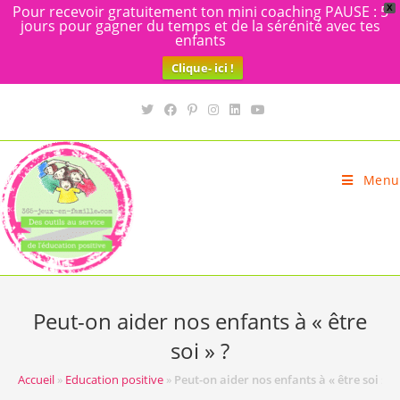
Pour recevoir gratuitement ton mini coaching PAUSE : 5
X
jours pour gagner du temps et de la sérénité avec tes
enfants
Clique- ici !
Skip
to
content
Menu
Peut-on aider nos enfants à « être
soi » ?
Accueil
»
Education positive
»
Peut-on aider nos enfants à « être soi » ?