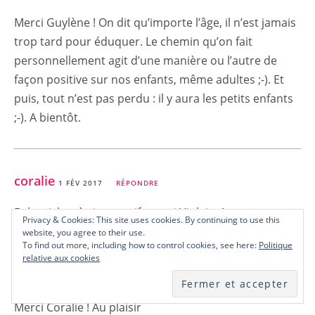
Merci Guylène ! On dit qu’importe l’âge, il n’est jamais
trop tard pour éduquer. Le chemin qu’on fait
personnellement agit d’une manière ou l’autre de
façon positive sur nos enfants, même adultes ;-). Et
puis, tout n’est pas perdu : il y aura les petits enfants
;-). A bientôt.
coralie
1 FÉV 2017
RÉPONDRE
Bel article très instructif, merci Violaine!
Privacy & Cookies: This site uses cookies. By continuing to use this
website, you agree to their use.
To find out more, including how to control cookies, see here:
Politique
relative aux cookies
Violaine
1 FÉV 2017
RÉPONDRE
Merci Coralie ! Au plaisir