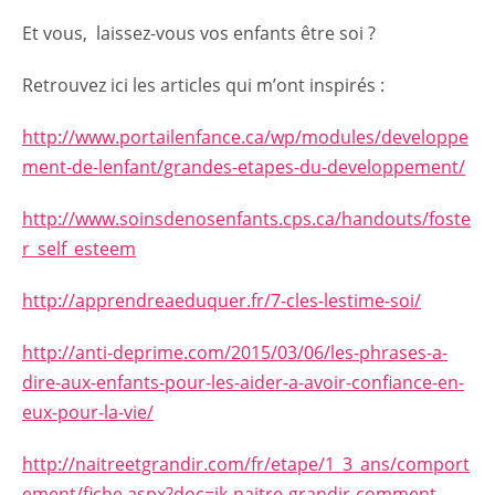
Et vous, laissez-vous vos enfants être soi ?
Retrouvez ici les articles qui m’ont inspirés :
http://www.portailenfance.ca/wp/modules/developpe
ment-de-lenfant/grandes-etapes-du-developpement/
http://www.soinsdenosenfants.cps.ca/handouts/foste
r_self_esteem
http://apprendreaeduquer.fr/7-cles-lestime-soi/
http://anti-deprime.com/2015/03/06/les-phrases-a-
dire-aux-enfants-pour-les-aider-a-avoir-confiance-en-
eux-pour-la-vie/
http://naitreetgrandir.com/fr/etape/1_3_ans/comport
ement/fiche.aspx?doc=ik-naitre-grandir-comment-