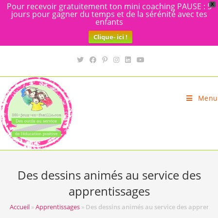
Pour recevoir gratuitement ton mini coaching PAUSE : 5
X
jours pour gagner du temps et de la sérénité avec tes
enfants
Clique- ici !
Skip
to
content
Menu
Des dessins animés au service des
apprentissages
Accueil
»
Apprentissages
»
Des dessins animés au service des apprenti