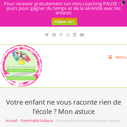
Pour recevoir gratuitement ton mini coaching PAUSE : 5
X
jours pour gagner du temps et de la sérénité avec tes
enfants
Clique- ici !
Skip
to
content
Menu
Votre enfant ne vous raconte rien de
l’école ? Mon astuce
Accueil
»
Parentalité ludique
»
Votre enfant ne vous raconte rien de l’é