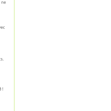
i ne
vec
à
ts.
é
!