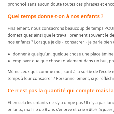
prononcé sans aucun doute toutes ces phrases et encor
Quel temps donne-t-on à nos enfants ?
Finalement, nous consacrons beaucoup de temps POUR n
domestiques ainsi que le travail prennent souvent le 
nos enfants ? Lorsque je dis « consacrer » je parle bien 
donner à quelqu’un, quelque chose une place éminen
employer quelque chose totalement dans un but, pou
Même ceux qui, comme moi, sont à la sortie de l’école e
temps à leur consacrer ? Personnellement, si je réfléch
Ce n’est pas la quantité qui compte mais la
Et en cela les enfants ne s’y trompe pas ! Il n’y a pas l
enfants, ma fille de 8 ans s’énerve et crie «
Mais tu joues