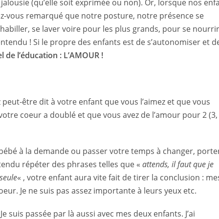
a jalousie (qu’elle soit exprimée ou non). Or, lorsque nos enf
vez-vous remarqué que notre posture, notre présence se
abiller, se laver voire pour les plus grands, pour se nourri
 entendu ! Si le propre des enfants est de s’autonomiser et d
el de l’éducation : L’AMOUR !
ez peut-être dit à votre enfant que vous l’aimez et que vous
 votre coeur a doublé et que vous avez de l’amour pour 2 (3,
tre bébé à la demande ou passer votre temps à changer, porte
tendu répéter des phrases telles que «
attends, il faut que je
 seule
« , votre enfant aura vite fait de tirer la conclusion : me
eur. Je ne suis pas assez importante à leurs yeux etc.
 Je suis passée par là aussi avec mes deux enfants. J’ai