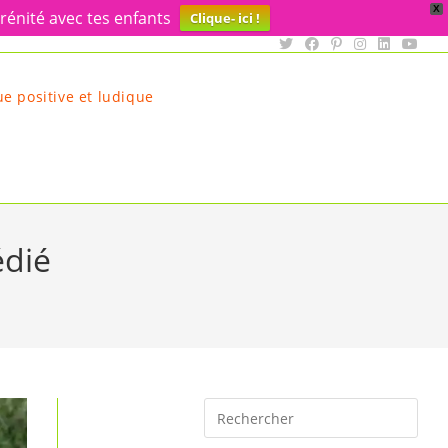
X
rénité avec tes enfants
Clique- ici !
e positive et ludique
édié
Rechercher
sur