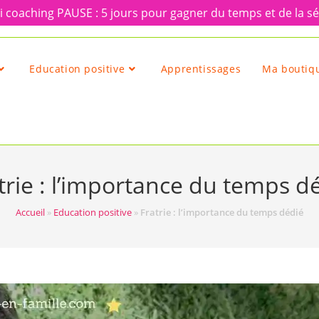
 coaching PAUSE : 5 jours pour gagner du temps et de la sé
Education positive
Apprentissages
Ma boutiqu
trie : l’importance du temps d
Accueil
»
Education positive
»
Fratrie : l’importance du temps dédié