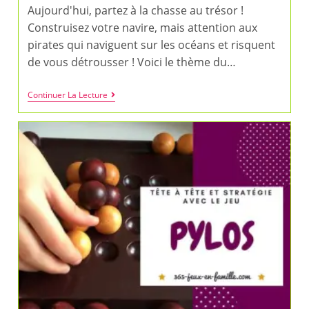
Aujourd'hui, partez à la chasse au trésor !
Construisez votre navire, mais attention aux
pirates qui naviguent sur les océans et risquent
de vous détrousser ! Voici le thème du…
Piratatak
Continuer La Lecture
:
Un
Jeu
De
Stop
Ou
Encore
À
Partir
De
5
Ans