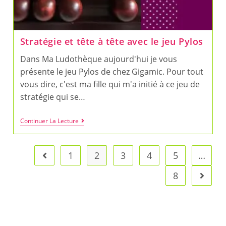
Stratégie et tête à tête avec le jeu Pylos
Dans Ma Ludothèque aujourd'hui je vous
présente le jeu Pylos de chez Gigamic. Pour tout
vous dire, c'est ma fille qui m'a initié à ce jeu de
stratégie qui se…
Stratégie
Continuer La Lecture
Et
Tête
À
Tête
1
2
3
4
5
…
Go to the previous page
Avec
Le
8
Aller à
Jeu
Pylos