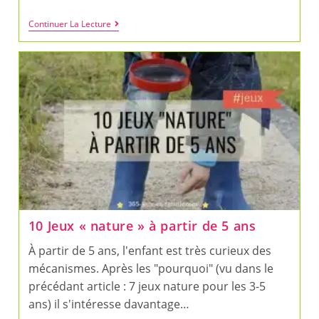
5
Continuer La Lecture
Jeux
« Nature »
À
Faire
Avec
Les
1-
3
Ans
10 Jeux « nature » à partir de 5 ans
À partir de 5 ans, l'enfant est très curieux des
mécanismes. Après les "pourquoi" (vu dans le
précédant article : 7 jeux nature pour les 3-5
ans) il s'intéresse davantage…