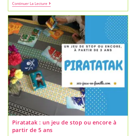
Nous
Continuer La Lecture
Avons
Testé
Un
Escape
Game
À
La
Maison
!
Piratatak : un jeu de stop ou encore à
partir de 5 ans