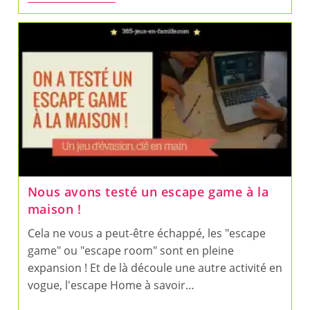
Jeux
« Nature »
Pour
Les
3-
5
Ans
Nous avons testé un escape game à la
maison !
Cela ne vous a peut-être échappé, les "escape
game" ou "escape room" sont en pleine
expansion ! Et de là découle une autre activité en
vogue, l'escape Home à savoir…