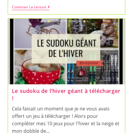
Trier
Continuer La Lecture
Les
Déchets
En
S’amusant
Avec
Playa
Playa
Le sudoku de l’hiver géant à télécharger
!
Cela faisait un moment que je ne vous avais
offert un jeu à télécharger ! Alors pour
compléter mes 10 jeux pour l'hiver et la neige et
mon dobble de…