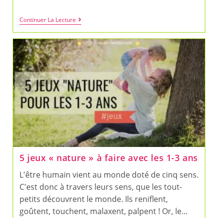
Le
Continuer La Lecture
Sudoku
De
L’hiver
Géant
À
Télécharger
!
5 jeux « nature » à faire avec les 1-3 ans
L'être humain vient au monde doté de cinq sens.
C'est donc à travers leurs sens, que les tout-
petits découvrent le monde. Ils reniflent,
goûtent, touchent, malaxent, palpent ! Or, le…