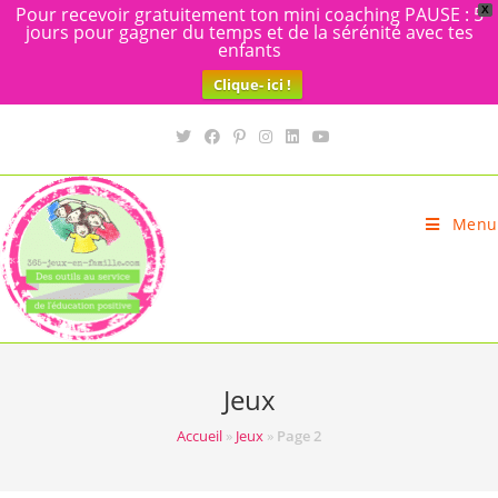
Pour recevoir gratuitement ton mini coaching PAUSE : 5
X
jours pour gagner du temps et de la sérénité avec tes
enfants
Clique- ici !
Skip
to
content
Menu
Jeux
Accueil
»
Jeux
»
Page 2